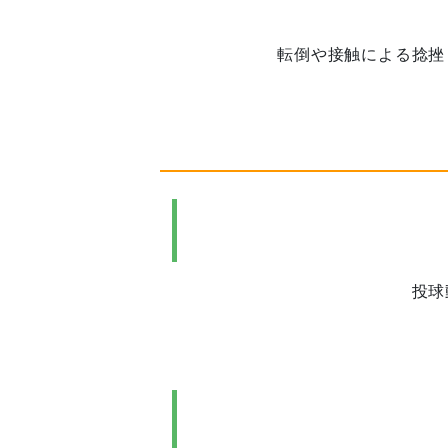
転倒や接触による捻挫
投球