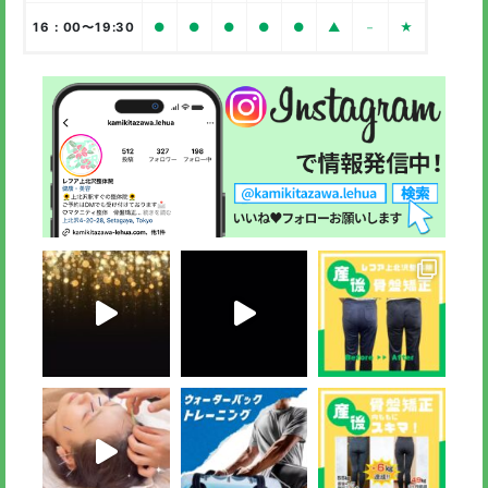
16：00〜19:30
●
●
●
●
●
▲
－
★