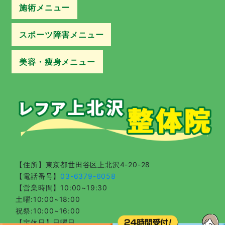
施術メニュー
スポーツ障害メニュー
産後の骨盤矯正
産後の痛み改善
頭痛
頸椎症性神経根症
肩こり
寝違え
五十肩
胸郭出口症候群
姿勢改善
腱鞘炎
腰痛
ぎっくり腰
坐骨神経痛
椎間板ヘルニア
狭窄症
姿勢性の腰痛
梨状筋症候群
自律神経失調症
睡眠障害
在宅ワークでの身体の不調
変形性股関節症調
変形性膝関節症
膝痛
マタニティ整体
美容・痩身メニュー
アスリートの身体のケア
肉離れ
アキレス腱炎
足関節捻挫
グロインペイン
ランナー膝
シンスプリント
オスグッド
テニス肘
野球肩
腰椎分離症
ももかん
足底腱膜炎
サッカーのコンディショニング
フィギュアスケートのサポート
ゴルフのサポート
陸上競技のサポート
美容鍼
EMS
耳つぼダイエット
産後ダイエット
EMS（姿勢改善コース）
温活エクササイズ
岩盤エクササイズ
美容整体
メンズ美容鍼
【住所】
東京都世田谷区上北沢4-20-28
【電話番号】
03-6379-6058
【営業時間】10:00~19:30
土曜:10:00~18:00
祝祭:10:00~16:00
【定休日】日曜日