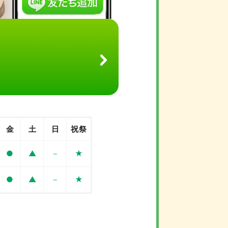
金
土
日
祝祭
●
▲
－
★
●
▲
－
★